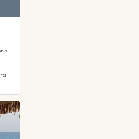
anio,
nts