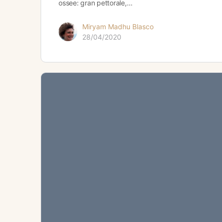
ossee: gran pettorale,…
Miryam Madhu Blasco
28/04/2020