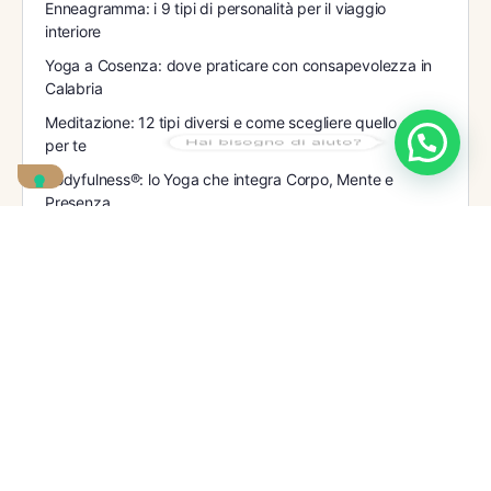
Enneagramma: i 9 tipi di personalità per il viaggio
interiore
Yoga a Cosenza: dove praticare con consapevolezza in
Calabria
Meditazione: 12 tipi diversi e come scegliere quello giusto
Hai bisogno di aiuto?
per te
Bodyfulness®: lo Yoga che integra Corpo, Mente e
Presenza
Cos’è la Mindfulness? Guida pratica per iniziare oggi
Recent Comments
Miryam Blasco
su
Assignment
QUESTIONARIO_quanto_sei_Mindful_1_1_
Miryam Blasco
su
Assignment
QUESTIONARIO_quanto_sei_Mindful_