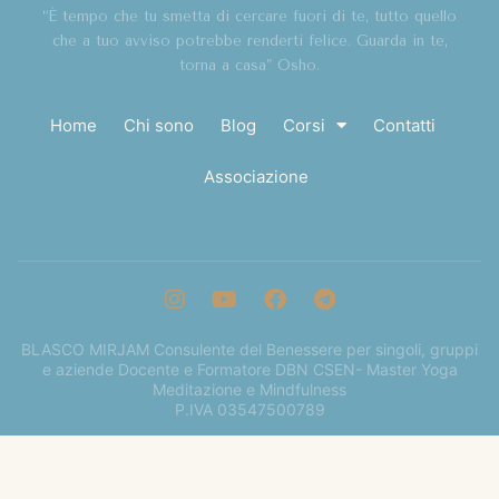
“È tempo che tu smetta di cercare fuori di te, tutto quello
che a tuo avviso potrebbe renderti felice. Guarda in te,
torna a casa” Osho.
Home
Chi sono
Blog
Corsi
Contatti
Associazione
BLASCO MIRJAM Consulente del Benessere per singoli, gruppi
e aziende Docente e Formatore DBN CSEN- Master Yoga
Meditazione e Mindfulness
P.IVA 03547500789