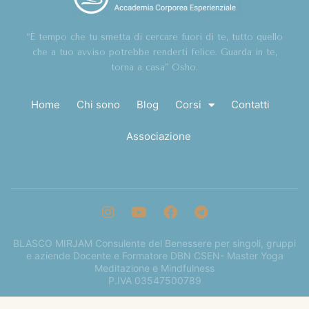
“È tempo che tu smetta di cercare fuori di te, tutto quello
che a tuo avviso potrebbe renderti felice. Guarda in te,
torna a casa” Osho.
Home
Chi sono
Blog
Corsi
Contatti
Associazione
BLASCO MIRJAM Consulente del Benessere per singoli, gruppi
e aziende Docente e Formatore DBN CSEN- Master Yoga
Meditazione e Mindfulness
P.IVA 03547500789