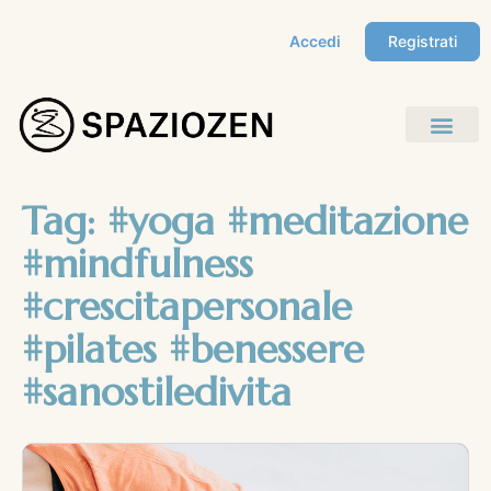
Accedi
Registrati
Tag:
#yoga #meditazione
#mindfulness
#crescitapersonale
#pilates #benessere
#sanostiledivita