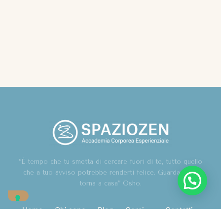
“È tempo che tu smetta di cercare fuori di te, tutto quello
che a tuo avviso potrebbe renderti felice. Guarda in te,
torna a casa” Osho.
Home
Chi sono
Blog
Corsi
Contatti