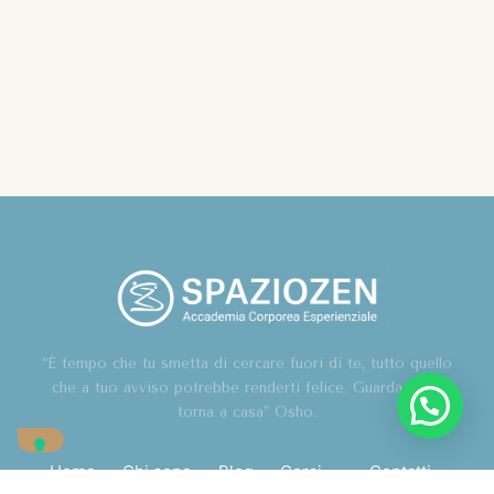
“È tempo che tu smetta di cercare fuori di te, tutto quello
che a tuo avviso potrebbe renderti felice. Guarda in te,
torna a casa” Osho.
Home
Chi sono
Blog
Corsi
Contatti