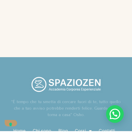
“È tempo che tu smetta di cercare fuori di te, tutto quello
che a tuo avviso potrebbe renderti felice. Guarda in te,
torna a casa” Osho.
Home
Chi sono
Blog
Corsi
Contatti