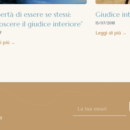
bertà di essere se stessi:
Giudice in
scere il giudice interiore”
15/07/2018
7
Leggi di più →
i più →
ra