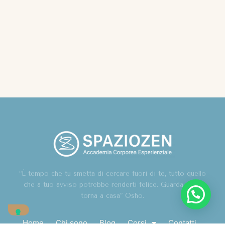
“È tempo che tu smetta di cercare fuori di te, tutto quello
che a tuo avviso potrebbe renderti felice. Guarda in te,
torna a casa” Osho.
Home
Chi sono
Blog
Corsi
Contatti