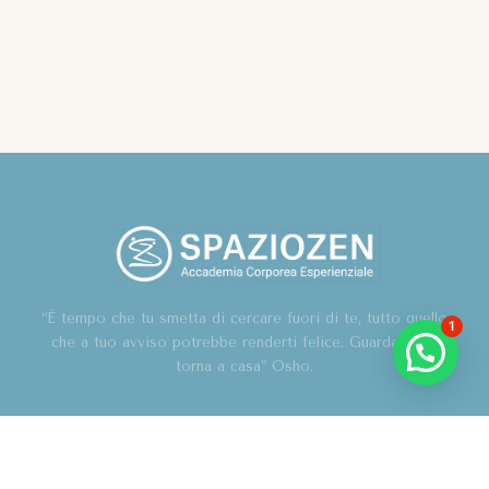
“È tempo che tu smetta di cercare fuori di te, tutto quello
1
che a tuo avviso potrebbe renderti felice. Guarda in te,
torna a casa” Osho.
Home
Chi sono
Blog
Corsi
Contatti
Associazione