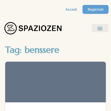
Accedi
Registrati
Tag:
benssere