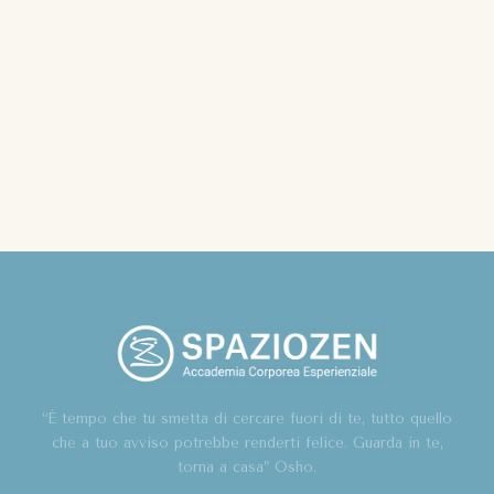
“È tempo che tu smetta di cercare fuori di te, tutto quello
che a tuo avviso potrebbe renderti felice. Guarda in te,
torna a casa” Osho.