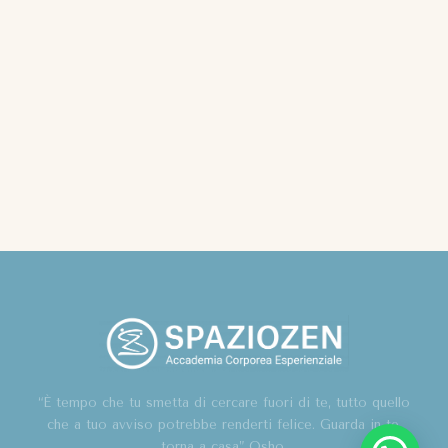
“È tempo che tu smetta di cercare fuori di te, tutto quello
che a tuo avviso potrebbe renderti felice. Guarda in te,
torna a casa” Osho.