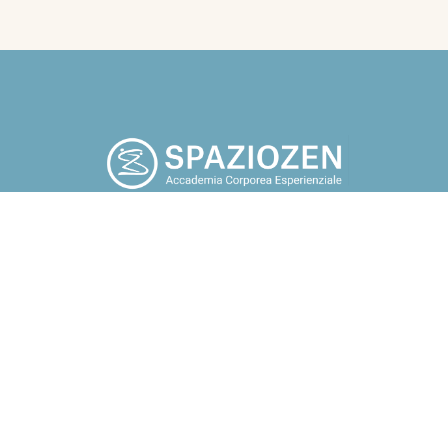
po che tu smetta di cercare fuori di te, tutto quello che a tuo
potrebbe renderti felice. Guarda in te, torna a casa” Osho.
Chi sono
Blog
Corsi
Contatti
Assoc
i, gruppi e aziende Docente e
ndfulness