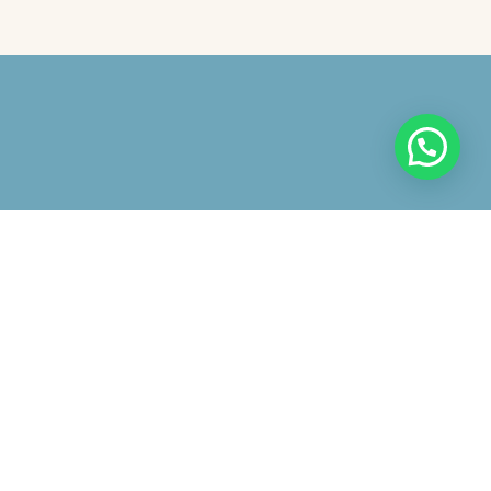
 avviso
iazione