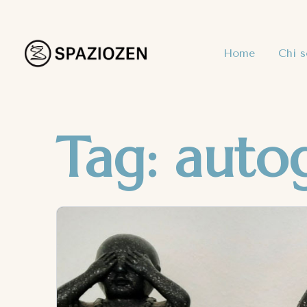
Home
Chi 
Tag:
autog