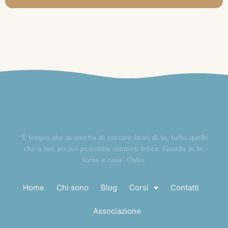
“È tempo che tu smetta di cercare fuori di te, tutto quello
che a tuo avviso potrebbe renderti felice. Guarda in te,
torna a casa” Osho.
Home
Chi sono
Blog
Corsi
Contatti
Associazione