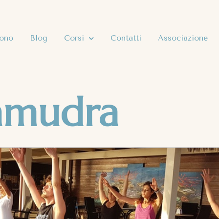
sono
Blog
Corsi
Contatti
Associazione
amudra