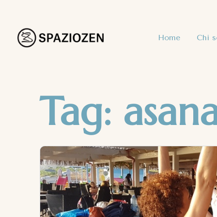
Home
Chi 
Tag:
asan