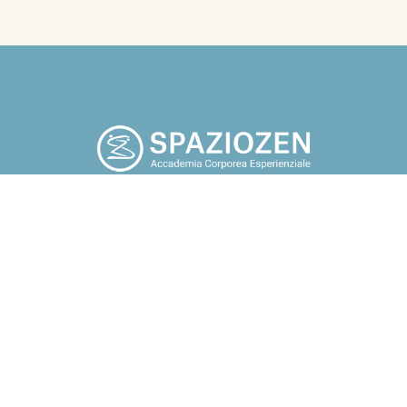
po che tu smetta di cercare fuori di te, tutto quello che a tuo
potrebbe renderti felice. Guarda in te, torna a casa” Osho.
Chi sono
Blog
Corsi
Contatti
Assoc
i, gruppi e aziende Docente e
ndfulness