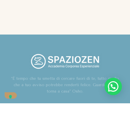
“È tempo che tu smetta di cercare fuori di te, tutto quello
che a tuo avviso potrebbe renderti felice. Guarda in te,
torna a casa” Osho.
Home
Chi sono
Blog
Corsi
Contatti
Associazione