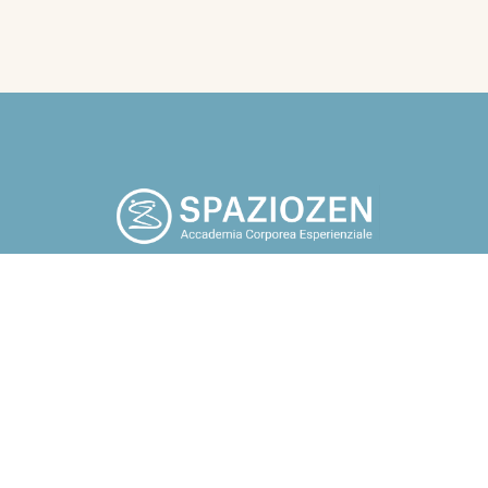
po che tu smetta di cercare fuori di te, tutto quello che a tuo
potrebbe renderti felice. Guarda in te, torna a casa” Osho.
Chi sono
Blog
Corsi
Contatti
Assoc