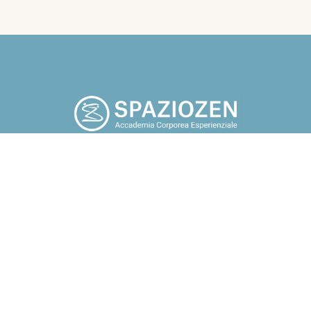
po che tu smetta di cercare fuori di te, tutto quello che a tuo
potrebbe renderti felice. Guarda in te, torna a casa” Osho.
Chi sono
Blog
Corsi
Contatti
Assoc
i, gruppi e aziende Docente e
ndfulness