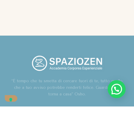
“È tempo che tu smetta di cercare fuori di te, tutto quello
che a tuo avviso potrebbe renderti felice. Guarda in te,
torna a casa” Osho.
Home
Chi sono
Blog
Corsi
Contatti
Associazione