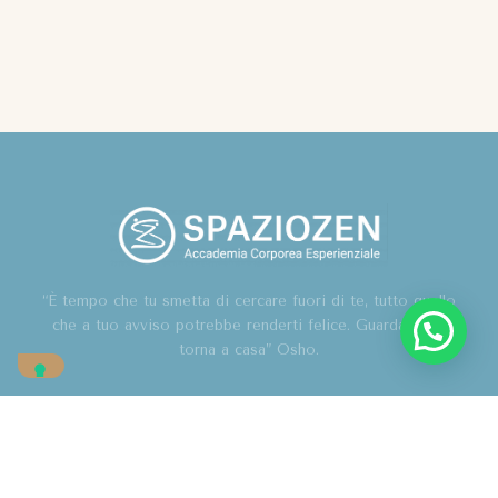
“È tempo che tu smetta di cercare fuori di te, tutto quello
che a tuo avviso potrebbe renderti felice. Guarda in te,
torna a casa” Osho.
Home
Chi sono
Blog
Corsi
Contatti
Associazione