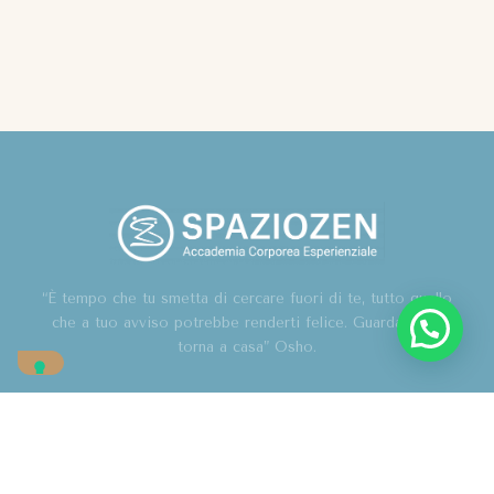
“È tempo che tu smetta di cercare fuori di te, tutto quello
che a tuo avviso potrebbe renderti felice. Guarda in te,
torna a casa” Osho.
Home
Chi sono
Blog
Corsi
Contatti
Associazione