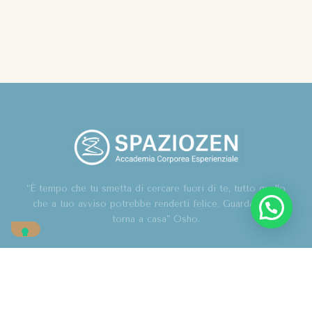
“È tempo che tu smetta di cercare fuori di te, tutto quello
che a tuo avviso potrebbe renderti felice. Guarda in te,
torna a casa” Osho.
Home
Chi sono
Blog
Corsi
Contatti
Associazione