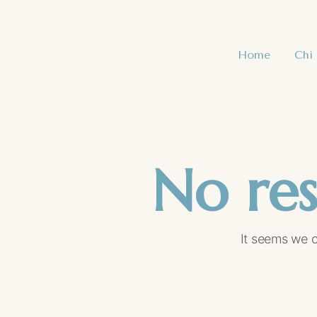
Home
Chi
No res
It seems we c