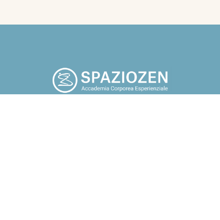
po che tu smetta di cercare fuori di te, tutto quello che a tuo
potrebbe renderti felice. Guarda in te, torna a casa” Osho.
Chi sono
Blog
Corsi
Contatti
Assoc
i, gruppi e aziende Docente e
ndfulness