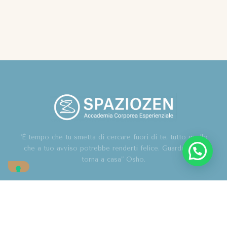
“È tempo che tu smetta di cercare fuori di te, tutto quello
che a tuo avviso potrebbe renderti felice. Guarda in te,
torna a casa” Osho.
Home
Chi sono
Blog
Corsi
Contatti
Associazione