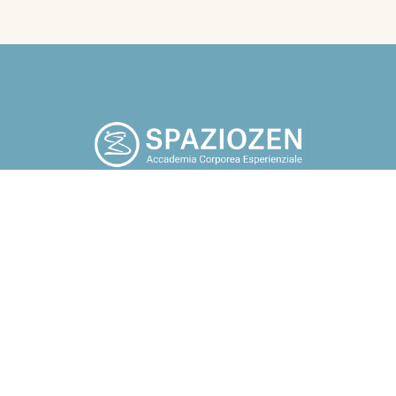
po che tu smetta di cercare fuori di te, tutto quello che a tuo
potrebbe renderti felice. Guarda in te, torna a casa” Osho.
Chi sono
Blog
Corsi
Contatti
Assoc
i, gruppi e aziende Docente e
ndfulness