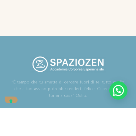
“È tempo che tu smetta di cercare fuori di te, tutto quello
che a tuo avviso potrebbe renderti felice. Guarda in te,
torna a casa” Osho.
Home
Chi sono
Blog
Corsi
Contatti
Associazione