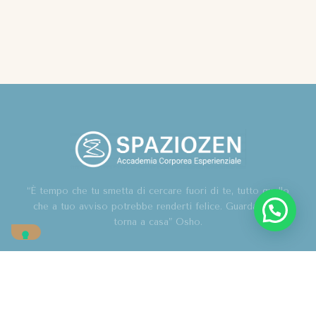
“È tempo che tu smetta di cercare fuori di te, tutto quello
che a tuo avviso potrebbe renderti felice. Guarda in te,
torna a casa” Osho.
Home
Chi sono
Blog
Corsi
Contatti
Associazione