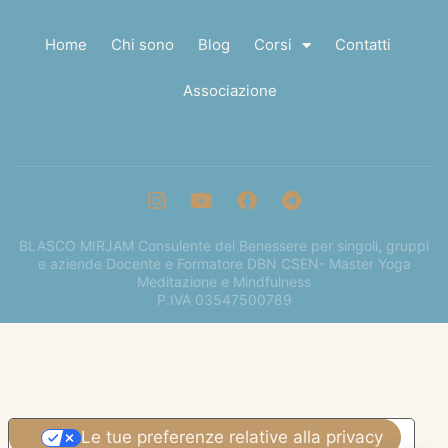
Home
Chi sono
Blog
Corsi
Contatti
Associazione
BLASCO MIRJAM Consulente del Benessere per singoli, gruppi
e aziende Docente e Formatore DBN CSEN- Master Yoga
Meditazione e Mindfulness
P.IVA 03547500789
Le tue preferenze relative alla privacy