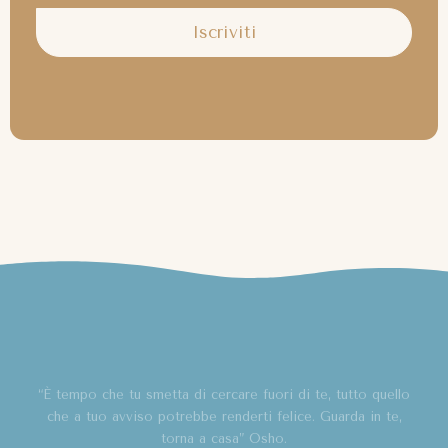
Iscriviti
“È tempo che tu smetta di cercare fuori di te, tutto quello
che a tuo avviso potrebbe renderti felice. Guarda in te,
torna a casa” Osho.