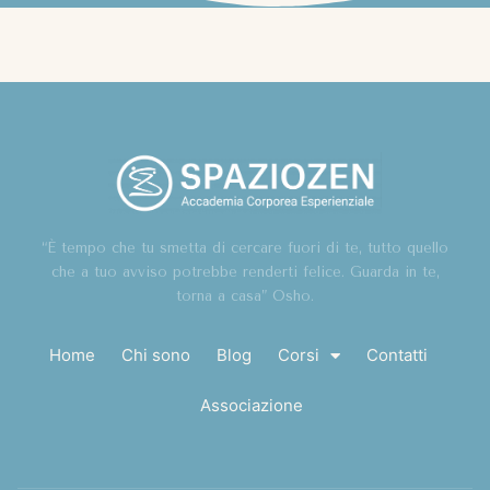
“È tempo che tu smetta di cercare fuori di te, tutto quello
che a tuo avviso potrebbe renderti felice. Guarda in te,
torna a casa” Osho.
Home
Chi sono
Blog
Corsi
Contatti
Associazione