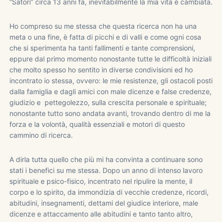
“Satori” circa 13 anni fa, inevitabilmente la mia vita è cambiata.
Ho compreso su me stessa che questa ricerca non ha una
meta o una fine, è fatta di picchi e di valli e come ogni cosa
che si sperimenta ha tanti fallimenti e tante comprensioni,
eppure dal primo momento nonostante tutte le difficoltà iniziali
che molto spesso ho sentito in diverse condivisioni ed ho
incontrato io stessa, ovvero: le mie resistenze, gli ostacoli posti
dalla famiglia e dagli amici con male dicenze e false credenze,
giudizio e pettegolezzo, sulla crescita personale e spirituale;
nonostante tutto sono andata avanti, trovando dentro di me la
forza e la volontà, qualità essenziali e motori di questo
cammino di ricerca.
A dirla tutta quello che più mi ha convinta a continuare sono
stati i benefici su me stessa. Dopo un anno di intenso lavoro
spirituale e psico-fisico, incentrato nel ripulire la mente, il
corpo e lo spirito, da immondizia di vecchie credenze, ricordi,
abitudini, insegnamenti, dettami del giudice interiore, male
dicenze e attaccamento alle abitudini e tanto tanto altro,