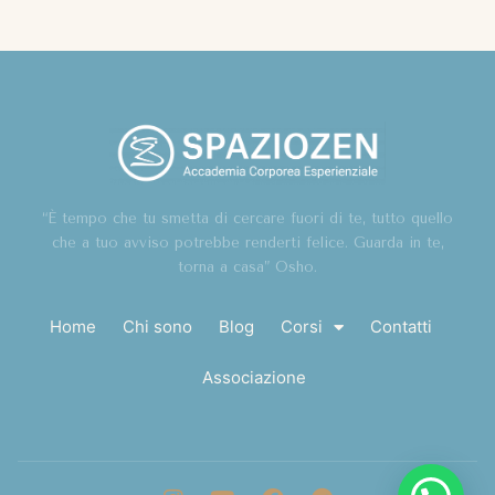
“È tempo che tu smetta di cercare fuori di te, tutto quello
che a tuo avviso potrebbe renderti felice. Guarda in te,
torna a casa” Osho.
Home
Chi sono
Blog
Corsi
Contatti
Associazione